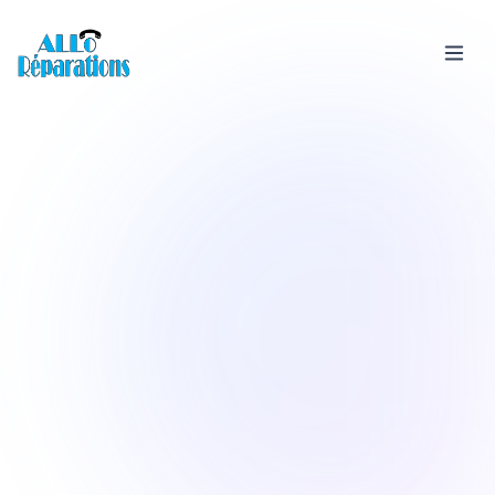
Services
Devis &
Rachat
téléphone
Boutique
Avis
FAQ