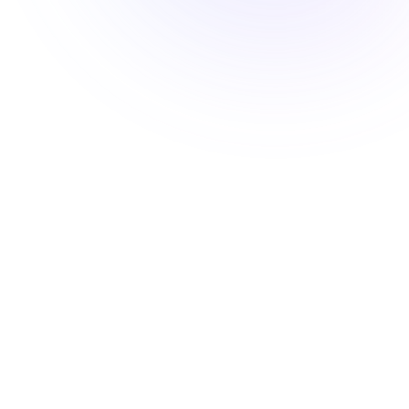
Contact
Appelez-
nous
09 83
82 07
54