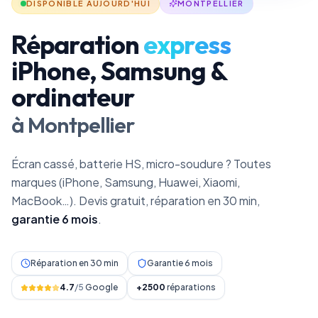
DISPONIBLE AUJOURD'HUI
MONTPELLIER
Réparation
express
iPhone, Samsung &
ordinateur
à Montpellier
Écran cassé, batterie HS, micro-soudure ? Toutes
marques (iPhone, Samsung, Huawei, Xiaomi,
MacBook…). Devis gratuit, réparation en 30 min,
garantie 6 mois
.
Réparation en 30 min
Garantie 6 mois
4.7
/5
Google
+2500
réparations