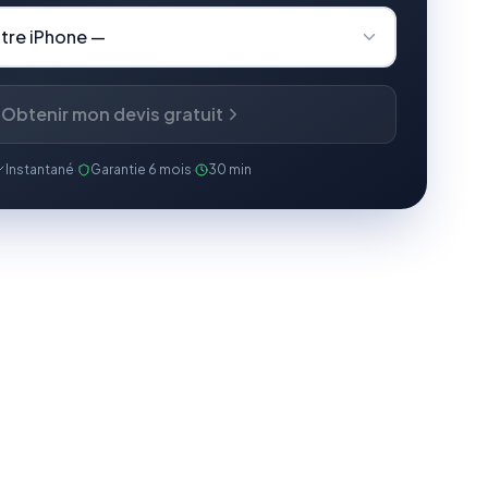
Obtenir mon devis gratuit
Instantané
·
Garantie 6 mois
·
30 min