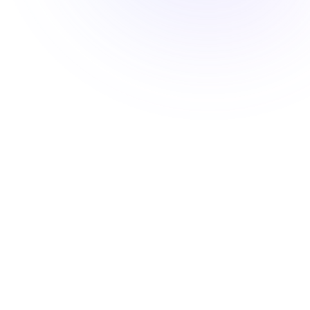
Contact
Appelez-
nous
09 83
82 07
54