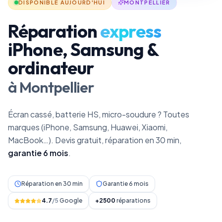
DISPONIBLE AUJOURD'HUI
MONTPELLIER
Réparation
express
iPhone, Samsung &
ordinateur
à Montpellier
Écran cassé, batterie HS, micro-soudure ? Toutes
marques (iPhone, Samsung, Huawei, Xiaomi,
MacBook…). Devis gratuit, réparation en 30 min,
garantie 6 mois
.
Réparation en 30 min
Garantie 6 mois
4.7
/5
Google
+2500
réparations