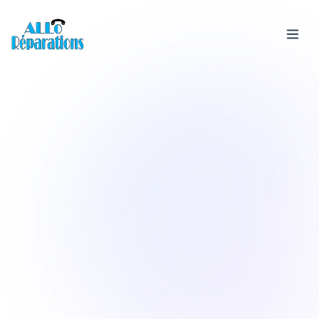
Services
Devis &
Rachat
téléphone
Boutique
Avis
FAQ