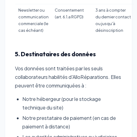
Newsletter ou
Consentement
3 ans à compter
communication
(art. 6.1.a RGPD)
du dernier contact
commerciale (le
ou jusqu'à
cas échéant)
désinscription
5. Destinataires des données
Vos données sont traitées par les seuls
collaborateurs habilités d'AlloRéparations. Elles
peuvent être communiquées à :
Notre hébergeur (pour le stockage
technique du site)
Notre prestataire de paiement (en cas de
paiement à distance)
Les autorités administratives ou judiciaires