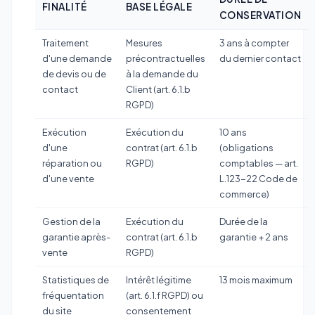
FINALITÉ
BASE LÉGALE
CONSERVATION
Traitement
Mesures
3 ans à compter
d'une demande
précontractuelles
du dernier contact
de devis ou de
à la demande du
contact
Client (art. 6.1.b
RGPD)
Exécution
Exécution du
10 ans
d'une
contrat (art. 6.1.b
(obligations
réparation ou
RGPD)
comptables — art.
d'une vente
L.123-22 Code de
commerce)
Gestion de la
Exécution du
Durée de la
garantie après-
contrat (art. 6.1.b
garantie + 2 ans
vente
RGPD)
Statistiques de
Intérêt légitime
13 mois maximum
fréquentation
(art. 6.1.f RGPD) ou
du site
consentement