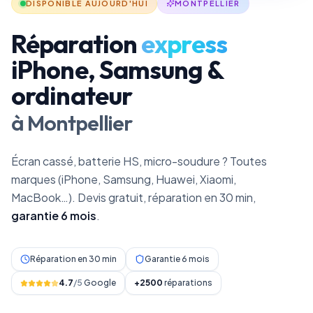
DISPONIBLE AUJOURD'HUI
MONTPELLIER
Réparation
express
iPhone, Samsung &
ordinateur
à Montpellier
Écran cassé, batterie HS, micro-soudure ? Toutes
marques (iPhone, Samsung, Huawei, Xiaomi,
MacBook…). Devis gratuit, réparation en 30 min,
garantie 6 mois
.
Réparation en 30 min
Garantie 6 mois
4.7
/5
Google
+2500
réparations