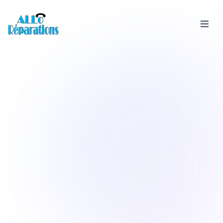
Services
Devis &
Rachat
téléphone
Boutique
Avis
FAQ