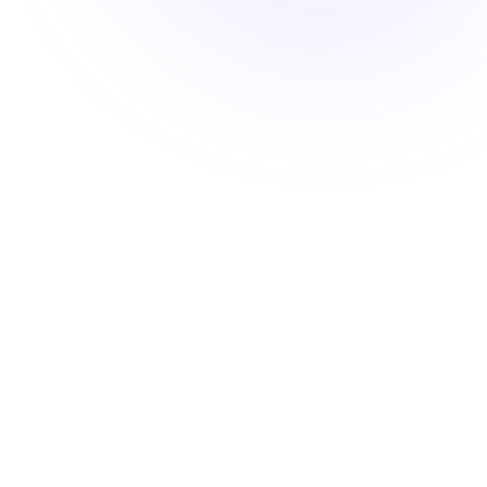
Contact
Appelez-
nous
09 83
82 07
54